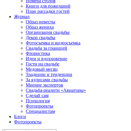
Номера столов
Книги для пожеланий
План рассадки гостей
Журнал
Образ невесты
Образ жениха
Организация свадьбы
Декор свадьбы
Фотосъемка и видеосъемка
Свадьба за границей
Флористика
Идеи и вдохновение
Гости на свадьбе
Медовый месяц
Традиции и тенденции
За кулисами свадьбы
Мнение экспертов
Свадьба-реалити «Авиаторы»
Сделай сам
Психология
Фотопроекты
Специалистам
Блоги
Фотопроекты