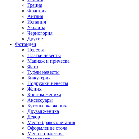
Греция
Франция
Англия
Испания
Украина
Черногория
Другие
Фотоидеи
Невеста
Платье невесты
Макияж и прическа
Фата
Туфли невесты
Бижутерия
Подружки невесты
Жених
Костюм жениха
Аксессуары
Бутоньерка жениха
Друзья жениха
Декор
Место бракосочетания
Оформление стола
Место торжества