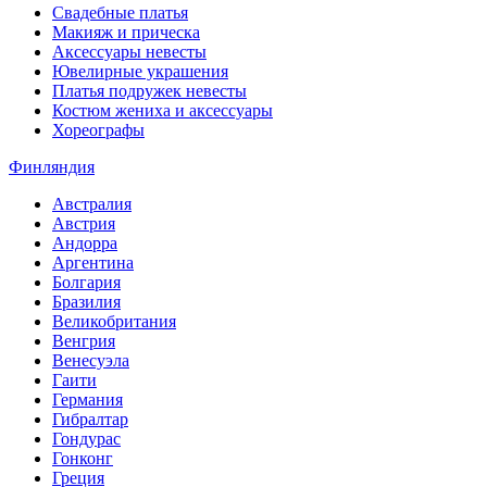
Свадебные платья
Макияж и прическа
Аксессуары невесты
Ювелирные украшения
Платья подружек невесты
Костюм жениха и аксессуары
Хореографы
Финляндия
Австралия
Австрия
Андорра
Аргентина
Болгария
Бразилия
Великобритания
Венгрия
Венесуэла
Гаити
Германия
Гибралтар
Гондурас
Гонконг
Греция