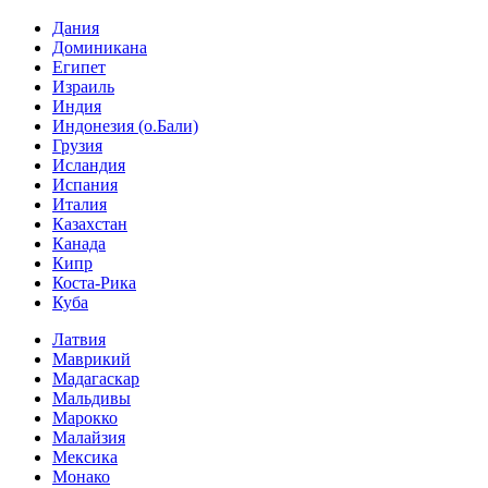
Дания
Доминикана
Египет
Израиль
Индия
Индонезия (о.Бали)
Грузия
Исландия
Испания
Италия
Казахстан
Канада
Кипр
Коста-Рика
Куба
Латвия
Маврикий
Мадагаскар
Мальдивы
Марокко
Малайзия
Мексика
Монако