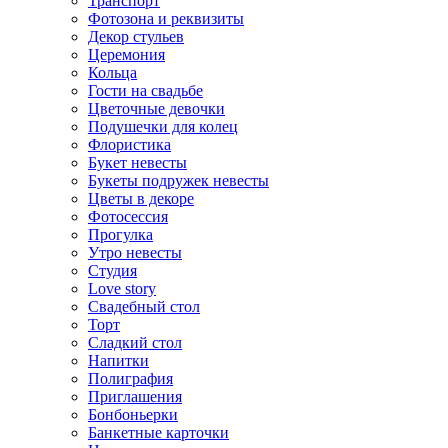
Транспорт
Фотозона и реквизиты
Декор стульев
Церемония
Кольца
Гости на свадьбе
Цветочные девочки
Подушечки для колец
Флористика
Букет невесты
Букеты подружек невесты
Цветы в декоре
Фотосессия
Прогулка
Утро невесты
Студия
Love story
Свадебный стол
Торт
Сладкий стол
Напитки
Полиграфия
Приглашения
Бонбоньерки
Банкетные карточки