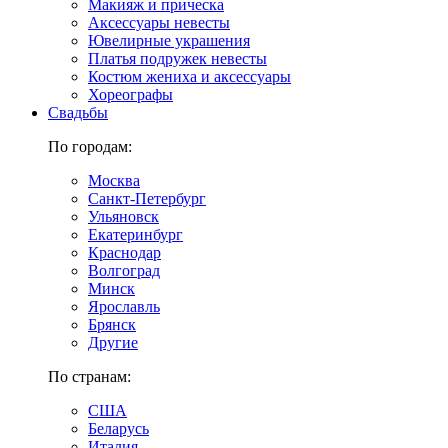
Макияж и прическа
Аксессуары невесты
Ювелирные украшения
Платья подружек невесты
Костюм жениха и аксессуары
Хореографы
Свадьбы
По городам:
Москва
Санкт-Петербург
Ульяновск
Екатеринбург
Краснодар
Волгоград
Минск
Ярославль
Брянск
Другие
По странам:
США
Беларусь
Италия